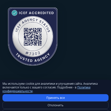
Мы используем cookie для аналитики и улучшения сайта. Аналитика
включается только с вашего согласия. Подробнее - в
Политике
© 2026 StudyU. Все права защищены. Перепечатка материалов -
конфиденциальности
.
только с письменного разрешения и активной ссылкой на
Принять все
studyu.org.
Политика конфиденциальности
·
Условия и положения
·
Отклонить
Политика возврата
·
Настройки cookie