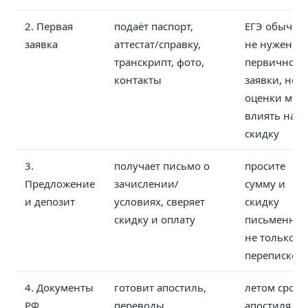
2. Первая
подаёт паспорт,
ЕГЭ обычно
заявка
аттестат/справку,
не нужен дл
транскрипт, фото,
первичной
контакты
заявки, но
оценки могу
влиять на
скидку
3.
получает письмо о
просите
Предложение
зачислении/
сумму и
и депозит
условиях, сверяет
скидку
скидку и оплату
письменно, 
не только в
переписке
4. Документы
готовит апостиль,
летом сроки
РФ
переводы,
апостиля