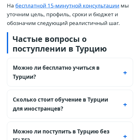
На
бесплатной 15-минутной консультации
мы
уточним цель, профиль, сроки и бюджет и
обозначим следующий реалистичный шаг.
Частые вопросы о
поступлении в Турцию
Можно ли бесплатно учиться в
Турции?
Полностью бесплатный сценарий нельзя
считать базовым. В государственных вузах
Сколько стоит обучение в Турции
стоимость для иностранцев может быть
для иностранцев?
ниже, но зависит от университета,
Для планирования считайте всё в $:
программы и языка. Türkiye Scholarships —
государственные программы могут
Можно ли поступить в Турцию без
конкурсная государственная программа,
начинаться примерно от $300–$1 500 в