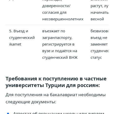
доверенности/
растут, луч
согласия для
начинать
несовершеннолетних
весной
5. Въезд и
въезжает по
безвизовый
студенческий
загранпаспорту,
въезд не
ikamet
регистрируется в
заменяет
вузе и подаётся на
студенческ
студенческий ВНЖ
статус
Требования к поступлению в частные
университеты Турции для россиян:
Для поступления на бакалавриат необходимы
следующие документы:
Аттестат об окончании школы или диплом