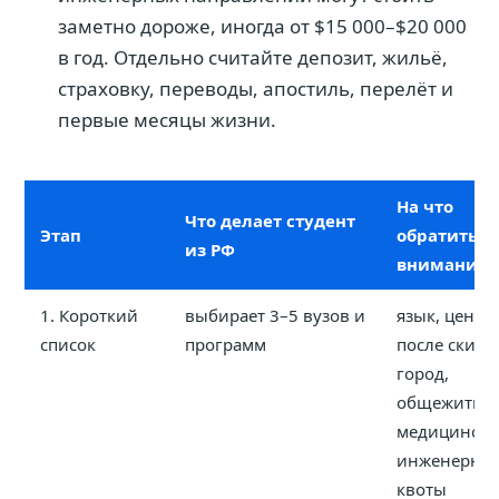
заметно дороже, иногда от $15 000–$20 000
в год. Отдельно считайте депозит, жильё,
страховку, переводы, апостиль, перелёт и
первые месяцы жизни.
На что
Что делает студент
Этап
обратить
из РФ
внимание
1. Короткий
выбирает 3–5 вузов и
язык, цена
список
программ
после скидк
город,
общежитие,
медицински
инженерны
квоты