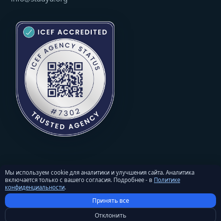
Мы используем cookie для аналитики и улучшения сайта. Аналитика
включается только с вашего согласия. Подробнее - в
Политике
© 2026 StudyU. Все права защищены. Перепечатка материалов -
конфиденциальности
.
только с письменного разрешения и активной ссылкой на
Принять все
studyu.org.
Политика конфиденциальности
·
Условия и положения
·
Отклонить