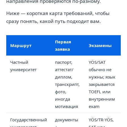
направления проверяются по-разному.
Ниже — короткая карта требований, чтобы
сразу понять, какой путь подходит вам.
Первая
Маршрут
Экзамены
заявка
Частный
паспорт,
YÖS/SAT
университет
аттестат/
обычно не
диплом,
нужны; язык
транскрипт,
закрывается
фото,
TOEFL или
иногда
внутренним
мотивация
exam
Государственный
документы
YÖS/TR-YÖS,