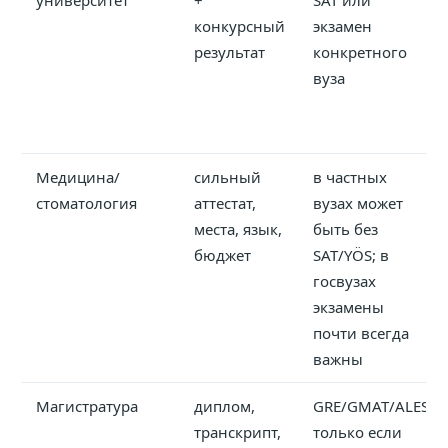
университет
+
SAT или
конкурсный
экзамен
результат
конкретного
вуза
Медицина/
сильный
в частных
стоматология
аттестат,
вузах может
места, язык,
быть без
бюджет
SAT/YÖS; в
госвузах
экзамены
почти всегда
важны
Магистратура
диплом,
GRE/GMAT/ALES
транскрипт,
только если