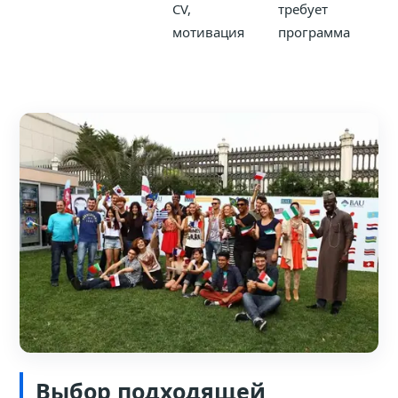
CV,
требует
мотивация
программа
Выбор подходящей