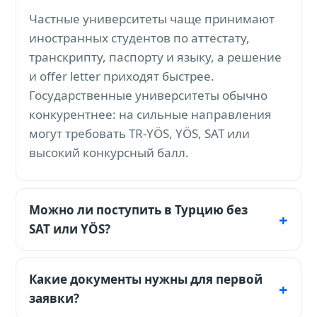
Частные университеты чаще принимают
иностранных студентов по аттестату,
транскрипту, паспорту и языку, а решение
и offer letter приходят быстрее.
Государственные университеты обычно
конкурентнее: на сильные направления
могут требовать TR-YÖS, YÖS, SAT или
высокий конкурсный балл.
Можно ли поступить в Турцию без
SAT или YÖS?
Да, во многие частные университеты
Турции можно поступать без SAT и YÖS. Для
Какие документы нужны для первой
государственных вузов и топовых
заявки?
программ экзамены часто остаются