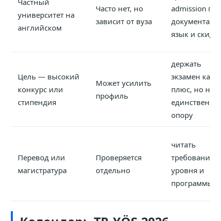
Частный
Часто нет, но
admission по
университет на
зависит от вуза
документам,
английском
язык и скидк
держать
Цель — высокий
экзамен как
Может усилить
конкурс или
плюс, но не
профиль
стипендия
единственну
опору
читать
Перевод или
Проверяется
требования
магистратура
отдельно
уровня и
программы