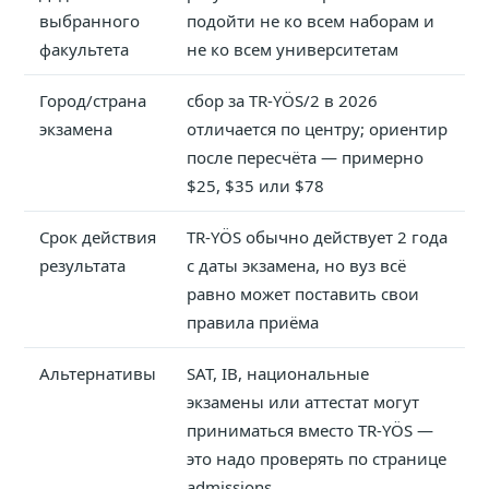
выбранного
подойти не ко всем наборам и
факультета
не ко всем университетам
Город/страна
сбор за TR-YÖS/2 в 2026
экзамена
отличается по центру; ориентир
после пересчёта — примерно
$25, $35 или $78
Срок действия
TR-YÖS обычно действует 2 года
результата
с даты экзамена, но вуз всё
равно может поставить свои
правила приёма
Альтернативы
SAT, IB, национальные
экзамены или аттестат могут
приниматься вместо TR-YÖS —
это надо проверять по странице
admissions