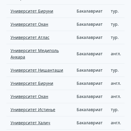
Университет Бируни
Бакалавриат
тур.
Университет Окан
Бакалавриат
тур.
Университет Атлас
Бакалавриат
тур.
Университет Медиполь
Бакалавриат
англ.
Анкара
Университет Нишанташи
Бакалавриат
тур.
Университет Бируни
Бакалавриат
англ.
Университет Окан
Бакалавриат
англ.
Университет Истинье
Бакалавриат
тур.
Университет Халич
Бакалавриат
англ.