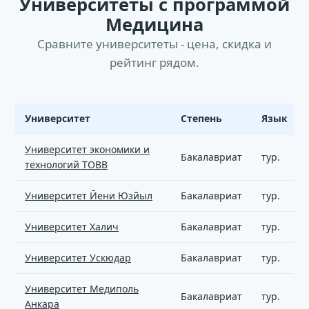
Университеты с программой
Медицина
Сравните университеты - цена, скидка и
рейтинг рядом.
Университет
Степень
Язык
Медицина - вузы и стоимость обучения
Университет экономики и
Бакалавриат
тур.
технологий TOBB
Университет Йени Юзйыл
Бакалавриат
тур.
Университет Халич
Бакалавриат
тур.
Университет Ускюдар
Бакалавриат
тур.
Университет Медиполь
Бакалавриат
тур.
Анкара