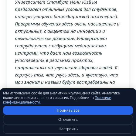
Университет Стамбула Йени Юзйыл
предлагает отличные условия для студентов,
интересующихся биомедицинской инженерией.
Программы обучения здесь очень насыщенные и
актуальные, с акцентом на инновации и
технологическое развитие. Университет
сотрудничает с ведущими медицинскими
центрами, что дает нам возможность
участвовать в реальных проектах,
направленных на улучшение здоровья людей. Я
горжусь тем, что учусь здесь, и чувствую, что
мои знания и навыки будут востребованы на
рынке труда.
Мы используем cookie для аналитики и улучшения сайта. Аналитика
включается только с вашего согласия. Подробнее - в
Политике
Эльчин Туран
конфиденциальности
.
👨‍💼
инженерия биомедицинских систем
Принять все
(бакалавриат)
Отклонить
Настроить