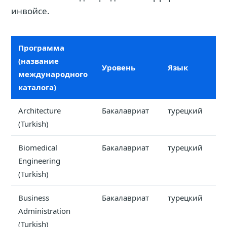
инвойсе.
Программа
(название
Уровень
Язык
международного
каталога)
Architecture
Бакалавриат
турецкий
(Turkish)
Biomedical
Бакалавриат
турецкий
Engineering
(Turkish)
Business
Бакалавриат
турецкий
Administration
(Turkish)