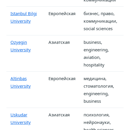
Istanbul Bilgi
Европейская
бизнес, право,
от
University
коммуникации,
п
social sciences
с
Ozyegin
Азиатская
business,
от
University
engineering,
aviation,
hospitality
Altinbas
Европейская
медицина,
от
University
стоматология,
п
engineering,
с
business
Uskudar
Азиатская
психология,
от
University
нейронауки,
п
health sciences,
с