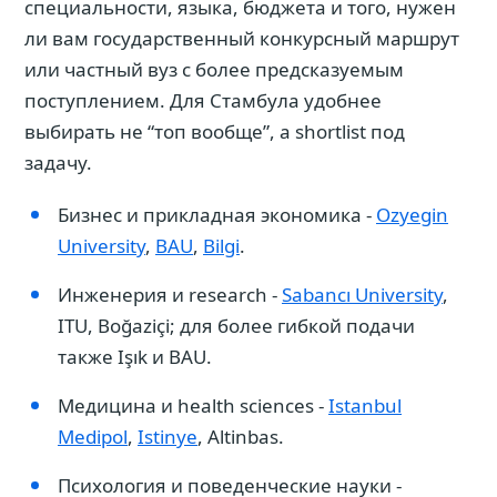
специальности, языка, бюджета и того, нужен
ли вам государственный конкурсный маршрут
или частный вуз с более предсказуемым
поступлением. Для Стамбула удобнее
выбирать не “топ вообще”, а shortlist под
задачу.
Бизнес и прикладная экономика -
Ozyegin
University
,
BAU
,
Bilgi
.
Инженерия и research -
Sabancı University
,
ITU, Boğaziçi; для более гибкой подачи
также Işık и BAU.
Медицина и health sciences -
Istanbul
Medipol
,
Istinye
, Altinbas.
Психология и поведенческие науки -