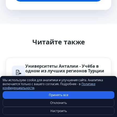
Читайте также
Университеты Анталии - Учёба в
📝
одном из лучших регионов Турции
Статья блога
Мы используем cookie для аналитики и улучшения сайта. Аналитика
включается только с вашего согласия. Подробнее - в
Политике
конфиденциальности
.
Принять все
Что такое Денклик в Турции и как
Отклонить
📝
его получить?
Настроить
Статья блога