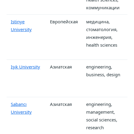
коммуникации
Istinye
Европейская
медицина,
от
University
стоматология,
инженерия,
health sciences
Işık University
Азиатская
engineering,
от
business, design
п
с
Sabancı
Азиатская
engineering,
от
University
management,
social sciences,
research