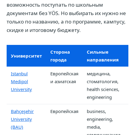
возможность поступать по школьным
документам без YÖS. Но выбирать их нужно не
только по названию, а по программе, кампусу,
скидке и итоговому бюджету.
Сторона
Сильные
О
Университет
города
направления
п
Istanbul
Европейская
медицина,
от
Medipol
и азиатская
стоматология,
м
University
health sciences,
от
engineering
Bahçeşehir
Европейская
business,
от
University
engineering,
п
(BAU)
media,
с
коммуникации