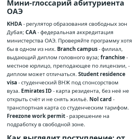
Мини-глоссарий абитуриента
ОАЭ
KHDA
- регулятор образования свободных зон
Дубая;
CAA
- федеральная аккредитация
министерства ОАЭ. Проверяйте программу хотя
бы в одном из них.
Branch campus
- филиал,
выдающий диплом головного вуза;
franchise
-
местное юрлицо, преподающее по лицензии, -
диплом может отличаться.
Student residence
visa
- студенческий ВНЖ под спонсорством
вуза.
Emirates ID
- карта резидента, без неё не
открыть счёт и не снять жильё.
Nol card
-
транспортная карта со студенческим тарифом.
Freezone work permit
- разрешение на
подработку в свободной зоне.
Как выглядит поступление: от