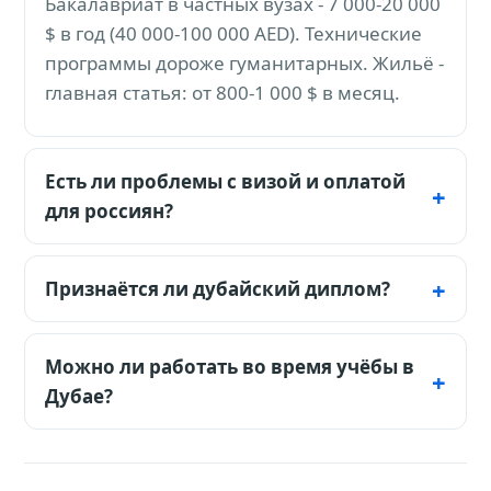
Бакалавриат в частных вузах - 7 000-20 000
$ в год (40 000-100 000 AED). Технические
программы дороже гуманитарных. Жильё -
главная статья: от 800-1 000 $ в месяц.
Есть ли проблемы с визой и оплатой
для россиян?
Нет - это главный плюс Дубая. Визу
спонсирует университет (5 000-6 500 AED,
Признаётся ли дубайский диплом?
без собеседований и лотерей), оплата
Да: 37 из 41 вуза Дубая - филиалы
обучения проходит без санкционных
западных университетов, диплом
Можно ли работать во время учёбы в
барьеров.
идентичен «материнскому» и признаётся в
Дубае?
Британии, Канаде и Австралии.
Да, студентам разрешена подработка до 4
часов в день - редкая для региона