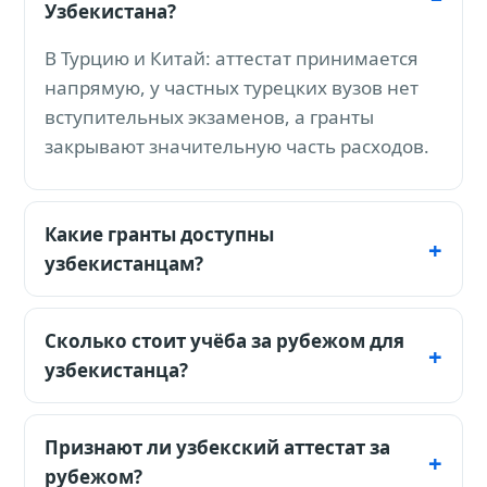
Узбекистана?
В Турцию и Китай: аттестат принимается
напрямую, у частных турецких вузов нет
вступительных экзаменов, а гранты
закрывают значительную часть расходов.
Какие гранты доступны
узбекистанцам?
Türkiye Bursları (полное покрытие, заявки в
начале года), Stipendium Hungaricum
Сколько стоит учёба за рубежом для
(Венгрия), CSC (Китай) и GKS (Корея) - все
узбекистанца?
открыты для граждан Узбекистана.
Рабочая зона - 5 000-15 000 $ в год вместе с
проживанием: Турция, Малайзия, Венгрия,
Признают ли узбекский аттестат за
Китай. Дубай дороже, но даёт работу
рубежом?