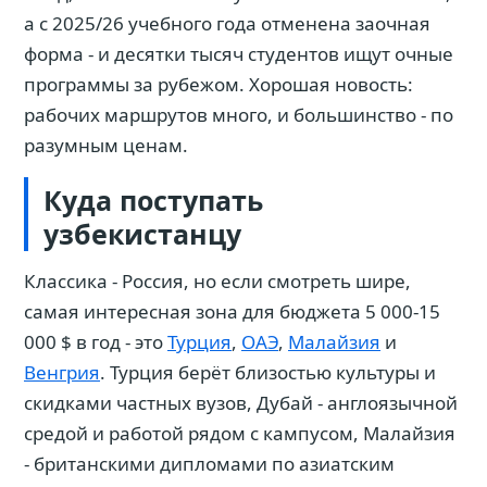
а с 2025/26 учебного года отменена заочная
форма - и десятки тысяч студентов ищут очные
программы за рубежом. Хорошая новость:
рабочих маршрутов много, и большинство - по
разумным ценам.
Куда поступать
узбекистанцу
Классика - Россия, но если смотреть шире,
самая интересная зона для бюджета 5 000-15
000 $ в год - это
Турция
,
ОАЭ
,
Малайзия
и
Венгрия
. Турция берёт близостью культуры и
скидками частных вузов, Дубай - англоязычной
средой и работой рядом с кампусом, Малайзия
- британскими дипломами по азиатским