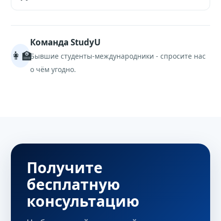
рядом с кампусом.
Да, 11-летний аттестат принимается
напрямую в Турции, Китае, Корее, Венгрии
Команда StudyU
и ОАЭ. Нужны нотариальный перевод и
👩‍🏫
языковой сертификат.
Бывшие студенты-международники - спросите нас
о чём угодно.
Получите
бесплатную
консультацию