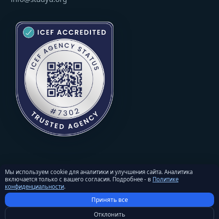
Мы используем cookie для аналитики и улучшения сайта. Аналитика
включается только с вашего согласия. Подробнее - в
Политике
© 2026 StudyU. Все права защищены. Перепечатка материалов -
конфиденциальности
.
только с письменного разрешения и активной ссылкой на
Принять все
studyu.org.
Политика конфиденциальности
·
Условия и положения
·
Отклонить