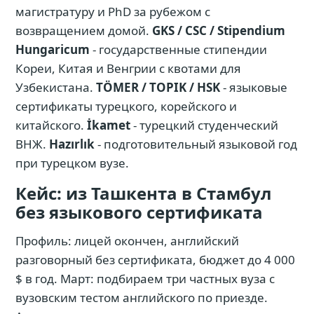
магистратуру и PhD за рубежом с
возвращением домой.
GKS / CSC / Stipendium
Hungaricum
- государственные стипендии
Кореи, Китая и Венгрии с квотами для
Узбекистана.
TÖMER / TOPIK / HSK
- языковые
сертификаты турецкого, корейского и
китайского.
İkamet
- турецкий студенческий
ВНЖ.
Hazırlık
- подготовительный языковой год
при турецком вузе.
Кейс: из Ташкента в Стамбул
без языкового сертификата
Профиль: лицей окончен, английский
разговорный без сертификата, бюджет до 4 000
$ в год. Март: подбираем три частных вуза с
вузовским тестом английского по приезде.