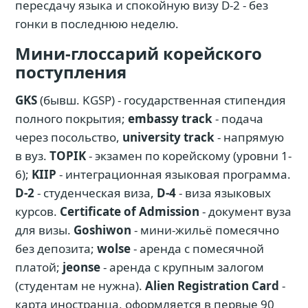
пересдачу языка и спокойную визу D-2 - без
гонки в последнюю неделю.
Мини-глоссарий корейского
поступления
GKS
(бывш. KGSP) - государственная стипендия
полного покрытия;
embassy track
- подача
через посольство,
university track
- напрямую
в вуз.
TOPIK
- экзамен по корейскому (уровни 1-
6);
KIIP
- интеграционная языковая программа.
D-2
- студенческая виза,
D-4
- виза языковых
курсов.
Certificate of Admission
- документ вуза
для визы.
Goshiwon
- мини-жильё помесячно
без депозита;
wolse
- аренда с помесячной
платой;
jeonse
- аренда с крупным залогом
(студентам не нужна).
Alien Registration Card
-
карта иностранца, оформляется в первые 90