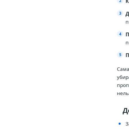
К
Д
п
П
п
П
Сама
убир
проп
нель
Д
З