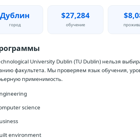
Дублин
$27,284
$8,0
город
обучение
прожив
рограммы
echnological University Dublin (TU Dublin) нельзя выб
анию факультета. Мы проверяем язык обучения, уров
рьерную применимость.
ngineering
omputer science
usiness
uilt environment