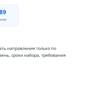
89
ание
ирать направление только по
ень, сроки набора, требования