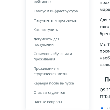
рейтингах
подх
марш
Кампус и инфраструктура
Для 
Факультеты и программы
такж
Как поступить
брен
Документы для
Мы т
поступления
посл
Стоимость обучения и
необ
проживания
назв
Проживание и
студенческая жизнь
П
Карьера после выпуска
QS 2
Отзывы студентов
IT Ta
Частые вопросы
Л