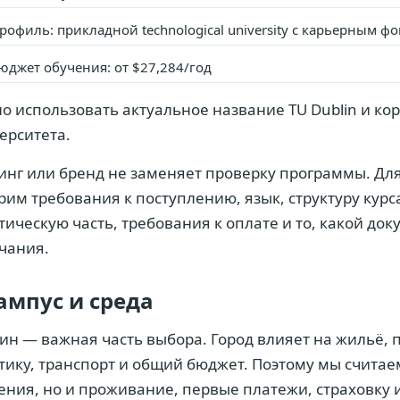
рофиль: прикладной technological university с карьерным ф
юджет обучения: от $27,284/год
о использовать актуальное название TU Dublin и ко
ерситета.
инг или бренд не заменяет проверку программы. Дл
рим требования к поступлению, язык, структуру курс
тическую часть, требования к оплате и то, какой док
чания.
ампус и среда
ин — важная часть выбора. Город влияет на жильё,
тику, транспорт и общий бюджет. Поэтому мы считае
ения, но и проживание, первые платежи, страховку 