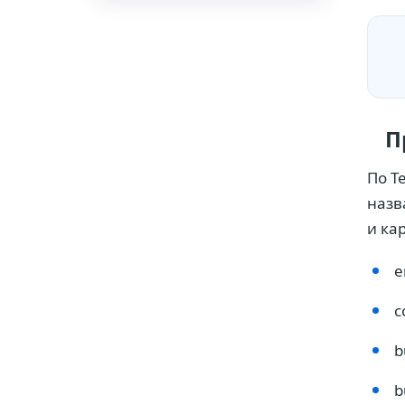
П
По T
назв
и ка
e
c
b
b