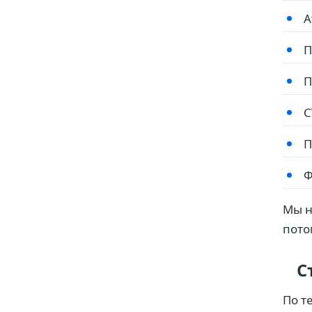
А
П
П
C
П
Ф
Мы н
пото
С
По т