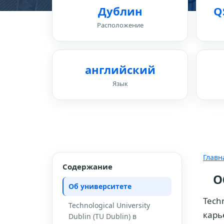
Дублин
Q
Расположение
английский
Язык
Главн
Содержание
О
Об университете
Techn
Technological University
карь
Dublin (TU Dublin) в