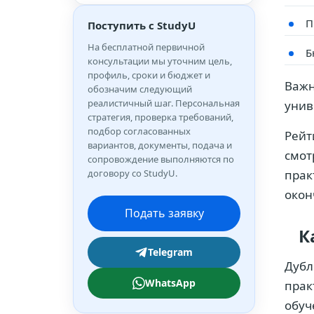
П
Поступить с StudyU
На бесплатной первичной
Б
консультации мы уточним цель,
профиль, сроки и бюджет и
Важн
обозначим следующий
реалистичный шаг. Персональная
унив
стратегия, проверка требований,
подбор согласованных
Рейт
вариантов, документы, подача и
смот
сопровождение выполняются по
договору со StudyU.
прак
окон
Подать заявку
К
Telegram
Дубл
WhatsApp
прак
обуч