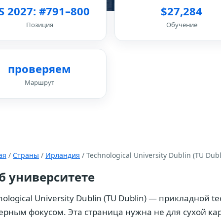
S 2027: #791–800
$27,284
Позиция
Обучение
проверяем
Маршрут
ая
/
Страны
/
Ирландия
/ Technological University Dublin (TU Dubl
б университете
ological University Dublin (TU Dublin) — прикладной tec
ерным фокусом. Эта страница нужна не для сухой кар