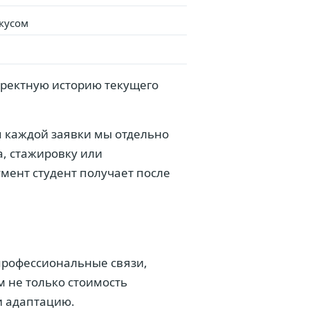
окусом
рректную историю текущего
я каждой заявки мы отдельно
а, стажировку или
умент студент получает после
 профессиональные связи,
м не только стоимость
и адаптацию.