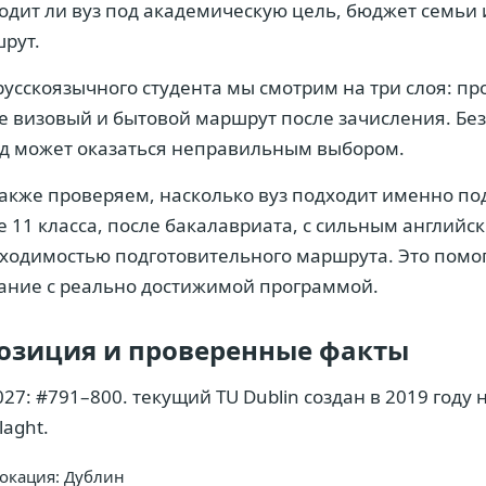
одит ли вуз под академическую цель, бюджет семь
рут.
русскоязычного студента мы смотрим на три слоя: про
е визовый и бытовой маршрут после зачисления. Без
д может оказаться неправильным выбором.
акже проверяем, насколько вуз подходит именно по
е 11 класса, после бакалавриата, с сильным английск
ходимостью подготовительного маршрута. Это помог
ание с реально достижимой программой.
озиция и проверенные факты
027: #791–800. текущий TU Dublin создан в 2019 году н
llaght.
окация: Дублин