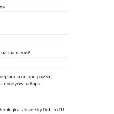
шем
х направлений
сверяются по программе,
к пропуску набора.
ological University Dublin (TU