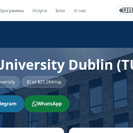
Программы
Услуги
Блог
О нас
🇷🇺
🌐
University Dublin (T
iversity
💵 от $27,284/год
elegram
WhatsApp