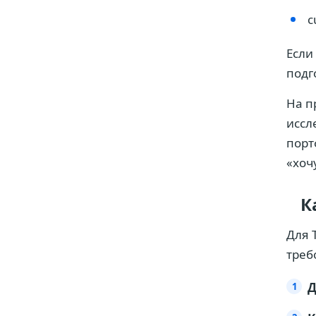
c
Если
подг
На п
иссл
порт
«хочу
К
Для 
треб
Д