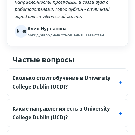
направленность программы и связи вуза с
работодателями. Город дублин - отличный
город для студенческой жизни.
Алия Нурланова
👩‍🎓
Международные отношения · Казахстан
Частые вопросы
Сколько стоит обучение в University
College Dublin (UCD)?
Ориентир по текущей конвертации:
обучение от $28,653 в год, проживание от
Какие направления есть в University
$12,678 в год. Финальный счёт зависит от
College Dublin (UCD)?
программы, кампуса, жилья и учебного
Основной интерес для наших студентов:
года.