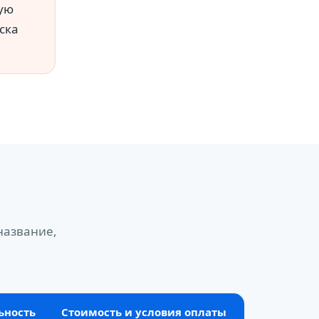
ую
ска
название,
ьность
Стоимость и условия оплаты