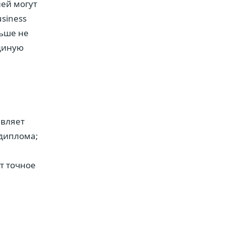
ней могут
siness
льше не
диную
авляет
 диплома;
т точное