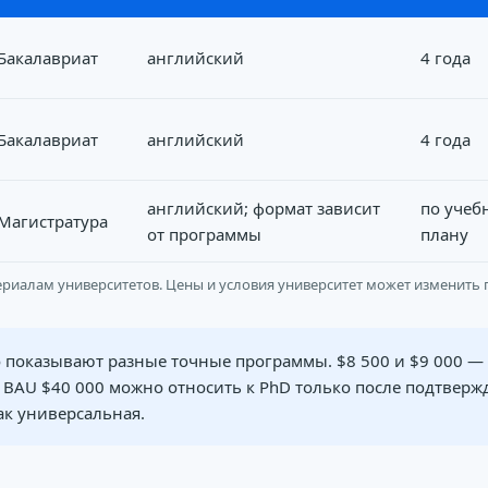
Бакалавриат
английский
4 года
Бакалавриат
английский
4 года
английский; формат зависит
по учеб
Магистратура
от программы
плану
иалам университетов. Цены и условия университет может изменить 
показывают разные точные программы. $8 500 и $9 000 — г
ну BAU $40 000 можно относить к PhD только после подтвер
ак универсальная.