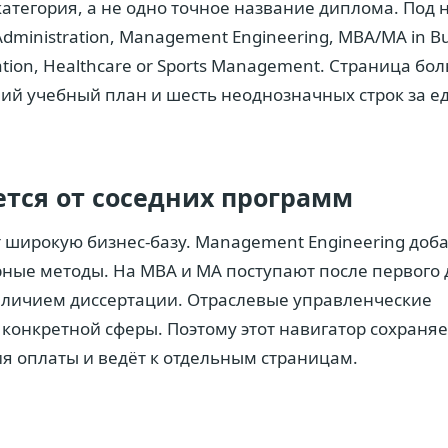
тегория, а не одно точное название диплома. Под 
dministration, Management Engineering, MBA/MA in Bu
Aviation, Healthcare or Sports Management. Страница бо
ий учебный план и шесть неоднозначных строк за е
ется от соседних программ
ёт широкую бизнес-базу. Management Engineering доб
ные методы. На MBA и MA поступают после первого
личием диссертации. Отраслевые управленческие
 конкретной сферы. Поэтому этот навигатор сохраняе
ия оплаты и ведёт к отдельным страницам.