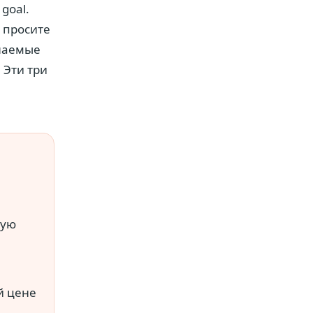
goal.
е просите
елаемые
 Эти три
ную
й цене