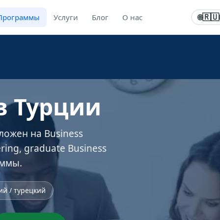
Программы
Услуги
Блог
О нас
🇷🇺
🌐
в Турции
ожен на Business
ring, graduate Business
аммы.
ий / турецкий