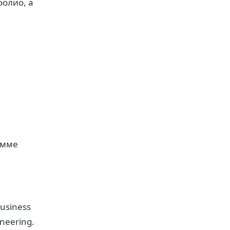
олио, а
амме
usiness
neering.