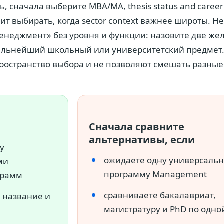
, сначала выберите MBA/MA, thesis status and career 
т выбирать, когда sector context важнее широты. Н
менеджмент» без уровня и функции: назовите две ж
сильнейший школьный или университетский предмет.
ространство выбора и не позволяют смешать разные
Сначала сравните
альтернативы, если
у
ожидаете одну универсаль
ми
программу Management
грамм
сравниваете бакалавриат,
е название и
магистратуру и PhD по одно