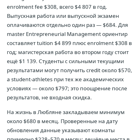
enrolment fee $308, всего $4 807 в год.
Выпускная работа или выпускной экзамен
оплачиваются отдельно один раз — $684. Для
master Entrepreneurial Management ориентир
составляет tuition $4 899 плюс enrolment $308 в
год; магистерская работа во втором году стоит
ещё $1 139. Студенты с сильными текущими
результатами могут получить credit около $570,
а student-athletes при тех же академических
условиях — около $797; это поощрение после
результатов, не входная скидка.
На жизнь в Любляне закладываем минимум
около $680 в месяц. Проверенные на дату
обновления данные указывают комнаты
примерно $228–570 в месяц; дешёвые места в