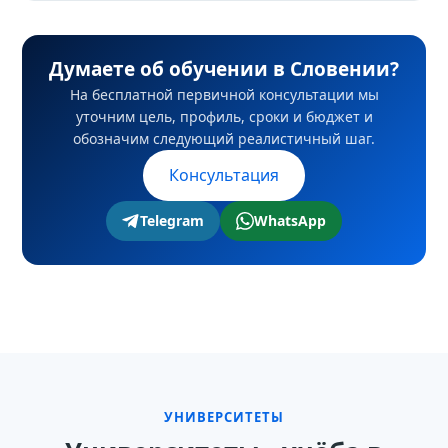
Да, при наличии student status через
ограничено и не гарантируется.
уполномоченный student service и referral.
Думаете об обучении в Словении?
Условия ВНЖ, налоги и допустимый
На бесплатной первичной консультации мы
формат работы нужно оформить до выхода
уточним цель, профиль, сроки и бюджет и
на работу.
обозначим следующий реалистичный шаг.
Консультация
Telegram
WhatsApp
УНИВЕРСИТЕТЫ