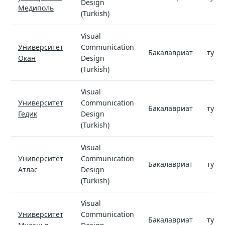
Design
Медиполь
(Turkish)
Visual
Университет
Communication
Бакалавриат
туре
Окан
Design
(Turkish)
Visual
Университет
Communication
Бакалавриат
туре
Гедик
Design
(Turkish)
Visual
Университет
Communication
Бакалавриат
туре
Атлас
Design
(Turkish)
Visual
Университет
Communication
Бакалавриат
туре