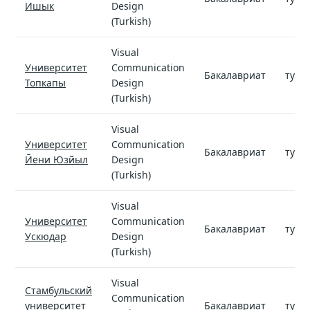
Ишык
Design
(Turkish)
Visual
Университет
Communication
Бакалавриат
туре
Топкапы
Design
(Turkish)
Visual
Университет
Communication
Бакалавриат
туре
Йени Юзйыл
Design
(Turkish)
Visual
Университет
Communication
Бакалавриат
туре
Ускюдар
Design
(Turkish)
Visual
Стамбульский
Communication
университет
Бакалавриат
туре