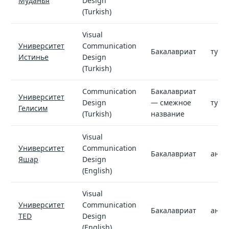
Муданья
Design
(Turkish)
Visual
Университет
Communication
Бакалавриат
туре
Истинье
Design
(Turkish)
Communication
Бакалавриат
Университет
Design
— смежное
туре
Гелисим
(Turkish)
название
Visual
Университет
Communication
Бакалавриат
англ
Яшар
Design
(English)
Visual
Университет
Communication
Бакалавриат
англ
TED
Design
(English)