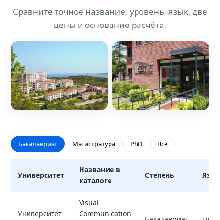
Сравните точное название, уровень, язык, две
цены и основание расчёта.
Бакалавриат
Магистратура
PhD
Все
Название в
Университет
Степень
Язы
каталоге
Визуальные коммуникации — вузы и стоимость обучения
Visual
Университет
Communication
Бакалавриат
туре