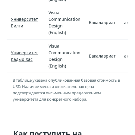
Visual
Университет
Communication
Бакалавриат
англ
Билги
Design
(English)
Visual
Университет
Communication
Бакалавриат
англ
Кадыр Хас
Design
(English)
В таблице указана опубликованная базовая стоимость в
USD. Наличие места и окончательная цена
подтверждаются письменным предложением
университета для конкретного набора.
Как поступить на