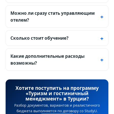
Для лекций может хватить английского, но
турецкий полезен и часто нужен во
Можно ли сразу стать управляющим
внутренней работе отеля и локальной
отелем?
практике.
Обычно нет. Выпускники начинают с
операционных или trainee-ролей и растут
Сколько стоит обучение?
после подтверждённых результатов.
Associate начинается от $2 250 в год,
английский бакалавриат Анталья Билим —
Какие дополнительные расходы
от $4 150 вместо $8 300.
возможны?
Форма, медицинские документы,
транспорт и проживание во время
практики, языковая подготовка и личные
Хотите поступить на программу
«Туризм и гостиничный
расходы.
менеджмент» в Турции?
Разбор документов, вариантов и реалистичного
бюджета выполняется по договору со StudyU.