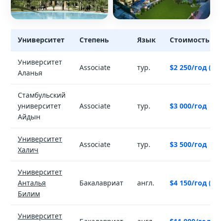
Университет
Степень
Язык
Стоимость
Туризм и гостиничный менеджмент — университеты и стои
Университет
Associate
тур.
$2 250/год (вм
Аланья
Стамбульский
университет
Associate
тур.
$3 000/год
Айдын
Университет
Associate
тур.
$3 500/год
Халич
Университет
Анталья
Бакалавриат
англ.
$4 150/год (вм
Билим
Университет