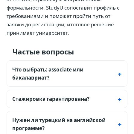
формальности. StudyU сопоставит профиль с
требованиями и поможет пройти путь от
заявки до регистрации; итоговое решение
принимает университет.
Частые вопросы
Что выбрать: associate или
бакалавриат?
Associate длится около двух лет и быстрее
ведёт к операциям; бакалавриат обычно
Стажировка гарантирована?
глубже охватывает финансы, аналитику и
Не всегда. Запросите practicum guide,
стратегию.
список партнёров, правила конкурса и кто
Нужен ли турецкий на английской
оплачивает проживание и транспорт.
программе?