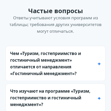
Частые вопросы
Ответы учитывают условия программ из
таблицы; требования других университетов
могут отличаться.
Чем «Туризм, гостеприимство и
гостиничный менеджмент»
отличается от направления
«Гостиничный менеджмент»?
От узкой страницы «Гостиничный
менеджмент» этот гид отличается
Что изучают на программе «Туризм,
сравнением нескольких академических
гостеприимство и гостиничный
сущностей. Hotel Management —
менеджмент»?
lodging/property operations; Hospitality