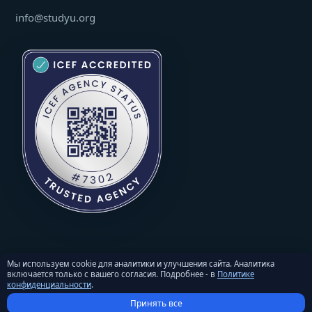
info@studyu.org
Мы используем cookie для аналитики и улучшения сайта. Аналитика
включается только с вашего согласия. Подробнее - в
Политике
© 2026 StudyU. Все права защищены. Перепечатка материалов -
конфиденциальности
.
только с письменного разрешения и активной ссылкой на
Принять все
studyu.org.