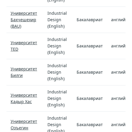
Университет
Industrial
Бахчешехир
Design
Бакалавриат
английск
(BAU)
(English)
Industrial
Университет
Design
Бакалавриат
английск
TED
(English)
Industrial
Университет
Design
Бакалавриат
английск
Билги
(English)
Industrial
Университет
Design
Бакалавриат
английск
Кадыр Хас
(English)
Industrial
Университет
Design
Бакалавриат
английск
Озъегин
(English)