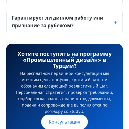
конкретной строки. Сертификат,
уровня; перед подачей нужен
Материалы, расходники, защитные
внутренний экзамен и возможность
индивидуальный чек-лист.
средства, печать прототипов и личный
Гарантирует ли диплом работу или
подготовительного года нужно проверять
компьютер могут оплачиваться отдельно.
признание за рубежом?
у выбранного университета.
Запросите правила бесплатных квот на
Нет. Для диплома по направлению
станки и стоимость повторного прототипа.
«Промышленный дизайн» правила
Запросите перечень обязательных
признания определяет принимающая
Хотите поступить на программу
материалов и лицензионного ПО до
«Промышленный дизайн» в
организация, а трудоустройство зависит от
оплаты tuition.
Турции?
языка, портфолио, опыта и рынка. Полезно
На бесплатной первичной консультации мы
сохранять transcript, учебный план,
уточним цель, профиль, сроки и бюджет и
описания дисциплин и доказательства
обозначим следующий реалистичный шаг.
своей роли в проектах.
Персональная стратегия, проверка требований,
подбор согласованных вариантов, документы,
подача и сопровождение выполняются по
договору со StudyU.
Консультация