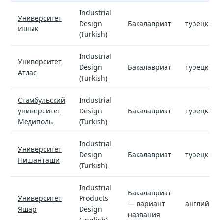
Промышленный дизайн — программы и стоимость обучени
Industrial
Университет
Design
Бакалавриат
турецкий
Ишык
(Turkish)
Industrial
Университет
Design
Бакалавриат
турецкий
Атлас
(Turkish)
Стамбульский
Industrial
университет
Design
Бакалавриат
турецкий
Медиполь
(Turkish)
Industrial
Университет
Design
Бакалавриат
турецкий
Нишанташи
(Turkish)
Industrial
Бакалавриат
Университет
Products
— вариант
английск
Яшар
Design
названия
(English)