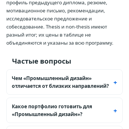
профиль предыдущего диплома, резюме,
мотивационное письмо, рекомендации,
исследовательское предложение и
собеседование. Thesis и non-thesis имеют
разный итог; их цены в таблице не
объединяются и указаны за всю программу.
Частые вопросы
Чем «Промышленный дизайн»
отличается от близких направлений?
Это не Industrial Engineering. Дизайнер
отвечает за сценарий использования,
Какое портфолио готовить для
форму, прототип и производственную
«Промышленный дизайн»?
реализуемость; инженерная программа
Покажите 3–6 проектов: исследование