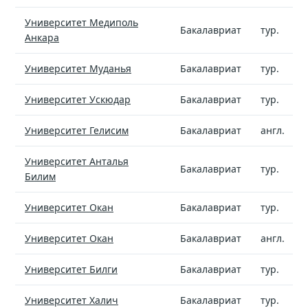
Университет Медиполь
Бакалавриат
тур.
Анкара
Университет Муданья
Бакалавриат
тур.
Университет Ускюдар
Бакалавриат
тур.
Университет Гелисим
Бакалавриат
англ.
Университет Анталья
Бакалавриат
тур.
Билим
Университет Окан
Бакалавриат
тур.
Университет Окан
Бакалавриат
англ.
Университет Билги
Бакалавриат
тур.
Университет Халич
Бакалавриат
тур.