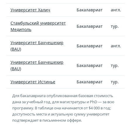
Университет Халич
Бакалавриат
англ.
Стамбульский университет
Бакалавриат
тур.
Медиполь
Университет Бахчешехир
Бакалавриат
англ.
(BAU)
Университет Бахчешехир
Бакалавриат
тур.
(BAU)
Университет Истинье
Бакалавриат
тур.
Для бакалавриата опубликованная базовая стоимость
дана за учебный год, для магистратуры и PhD — за всю
программу. В таблице она начинается от $4 000 в год;
доступность места и актуальную сумму университет
подтверждает в письменном оффере.