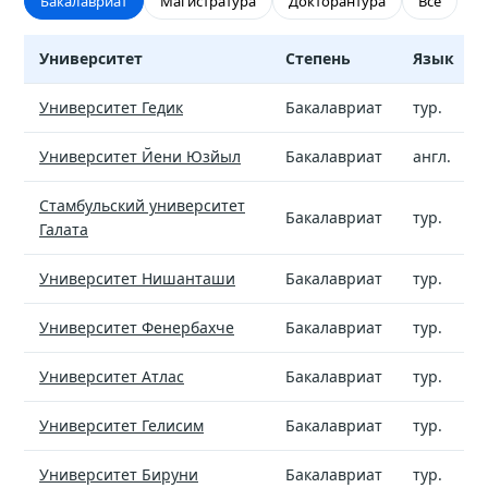
Бакалавриат
Магистратура
Докторантура
Все
Университет
Степень
Язык
Nutrition and Dietetics - вузы и стоимость обучения
Университет Гедик
Бакалавриат
тур.
Университет Йени Юзйыл
Бакалавриат
англ.
Стамбульский университет
Бакалавриат
тур.
Галата
Университет Нишанташи
Бакалавриат
тур.
Университет Фенербахче
Бакалавриат
тур.
Университет Атлас
Бакалавриат
тур.
Университет Гелисим
Бакалавриат
тур.
Университет Бируни
Бакалавриат
тур.