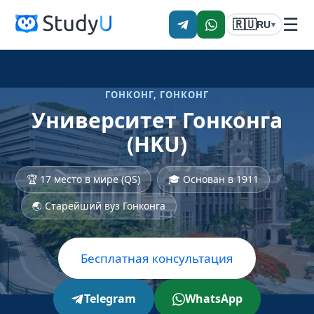
☰
🇷🇺
RU
▾
ГОНКОНГ, ГОНКОНГ
Университет Гонконга
(HKU)
🏆 17 место в мире (QS)
🎓 Основан в 1911
🌏 Старейший вуз Гонконга
Бесплатная консультация
Telegram
WhatsApp