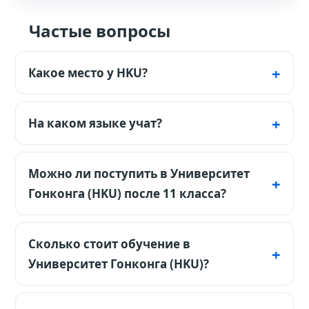
Частые вопросы
Какое место у HKU?
17 в мире по QS - топ-20.
На каком языке учат?
На английском.
Можно ли поступить в Университет
Гонконга (HKU) после 11 класса?
Можно, но HKU — топовый конкурсный
вуз. Нужны сильные оценки, английский
Сколько стоит обучение в
не ниже IELTS 6.5/TOEFL-эквивалента,
Университет Гонконга (HKU)?
мотивация, рекомендации и
Ориентир на 2026–2027 год: обучение от
академическая стратегия под выбранный