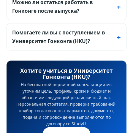
$32 320 в год, проживание в резиденции
Можно ли остаться работать в
факультет.
от $2 800 в год. Дополнительно
Гонконге после выпуска?
закладывайте визу, страховку, перелёт,
Топовые мировые позиции вузов плюс
питание и городские расходы.
схема IANG - право остаться работать в
Помогаете ли вы с поступлением в
финансовом центре Азии.
Университет Гонконга (HKU)?
По договору со StudyU мы проверяем
требования, готовим документы, подаём
Хотите учиться в Университет
заявку и сопровождаем согласованные
Гонконга (HKU)?
этапы. Решение о зачислении принимает
На бесплатной первичной консультации мы
университет; решение по визе принимает
уточним цель, профиль, сроки и бюджет и
уполномоченный орган, а наличие жилья
обозначим следующий реалистичный шаг.
подтверждает университет или
Персональная стратегия, проверка требований,
подбор согласованных вариантов, документы,
поставщик. На бесплатной первичной
подача и сопровождение выполняются по
консультации мы уточним цель, профиль,
договору со StudyU.
сроки и бюджет и обозначим следующий