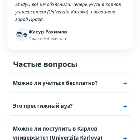
StudyU всё им объяснила. Теперь учусь в Карлов
университет (Univerzita Karlova) и осваиваю
город Прага.
Жасур Рахимов
🧑‍🎓
Право · Узбекистан
Частые вопросы
Можно ли учиться бесплатно?
Да, на чешском языке обучение
бесплатно. Нужен сертификат чешского
Это престижный вуз?
(B2).
Да, это старейший и самый престижный
университет Чехии.
Можно ли поступить в Карлов
университет (Univerzita Karlova)