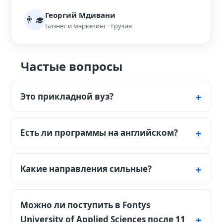
Георгий Мдивани
👨‍🎓
Бизнес и маркетинг · Грузия
Частые вопросы
Это прикладной вуз?
Да. Fontys - university of applied sciences:
обучение больше завязано на практике,
Есть ли программы на английском?
проектах и подготовке к профессии, чем на
Да, но не любая программа на английском.
чисто академической исследовательской
Перед подачей нужно сверить язык
Какие направления сильные?
траектории.
конкретного курса, кампус и требования к
Основные сильные направления для
IELTS/TOEFL.
международных студентов: business,
Можно ли поступить в Fontys
marketing, IT, engineering, design, media и
University of Applied Sciences после 11