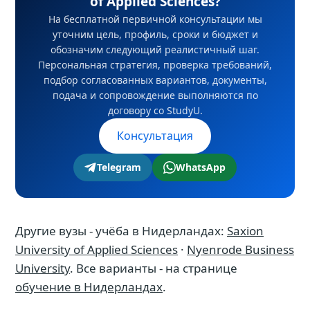
of Applied Sciences?
этапы. Решение о зачислении принимает
На бесплатной первичной консультации мы
университет; решение по визе принимает
уточним цель, профиль, сроки и бюджет и
уполномоченный орган, а наличие жилья
обозначим следующий реалистичный шаг.
подтверждает университет или
Персональная стратегия, проверка требований,
подбор согласованных вариантов, документы,
поставщик. На бесплатной первичной
подача и сопровождение выполняются по
консультации мы уточним цель, профиль,
договору со StudyU.
сроки и бюджет и обозначим следующий
Консультация
реалистичный шаг.
Telegram
WhatsApp
Другие вузы - учёба в Нидерландах:
Saxion
University of Applied Sciences
·
Nyenrode Business
University
. Все варианты - на странице
обучение в Нидерландах
.