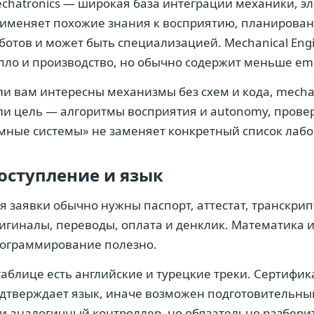
chatronics — широкая база интеграции механики, эл
именяет похожие знания к восприятию, планирова
ботов и может быть специализацией. Mechanical Eng
пло и производство, но обычно содержит меньше em
ли вам интересны механизмы без схем и кода, mecha
ли цель — алгоритмы восприятия и autonomy, проверьт
мные системы» не заменяет конкретный список лабо
оступление и язык
я заявки обычно нужны паспорт, аттестат, транскрип
игиналы, переводы, оплата и денклик. Математика 
ограммирование полезно.
таблице есть английские и турецкие треки. Сертифи
дтверждает язык, иначе возможен подготовительный
и аналогичный контроллер, но обязательно разберите