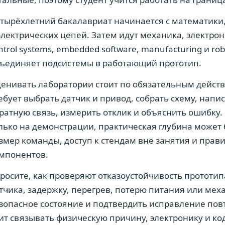
тырёхлетний бакалавриат начинается с математики
электрических цепей. Затем идут механика, электро
ntrol systems, embedded software, manufacturing и rob
ъединяет подсистемы в работающий прототип.
енивать лаборатории стоит по обязательным действ
ебует выбрать датчик и привод, собрать схему, нап
ратную связь, измерить отклик и объяснить ошибку
лько на демонстрации, практическая глубина может
змер команды, доступ к стендам вне занятия и пра
мпонентов.
росите, как проверяют отказоустойчивость прототип
тчика, задержку, перегрев, потерю питания или мех
зопасное состояние и подтвердить исправление по
ит связывать физическую причину, электронику и код