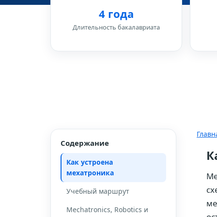
4 года
Длительность бакалавриата
Главн
Содержание
К
Как устроена
мехатроника
Ме
сх
Учебный маршрут
ме
Mechatronics, Robotics и
ос