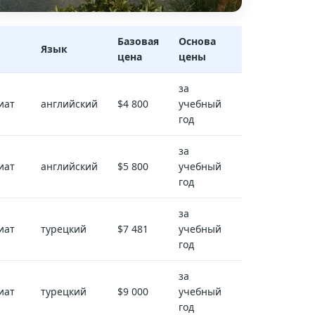
Базовая
Основа
Язык
цена
цены
за
иат
английский
$4 800
учебный
год
за
иат
английский
$5 800
учебный
год
за
иат
турецкий
$7 481
учебный
год
за
иат
турецкий
$9 000
учебный
год