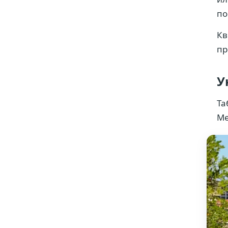
по
Кв
пр
У
Та
Me