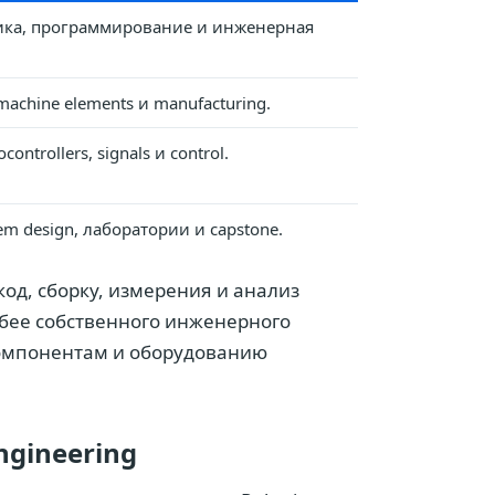
изика, программирование и инженерная
achine elements и manufacturing.
ontrollers, signals и control.
tem design, лаборатории и capstone.
од, сборку, измерения и анализ
абее собственного инженерного
, компонентам и оборудованию
ngineering