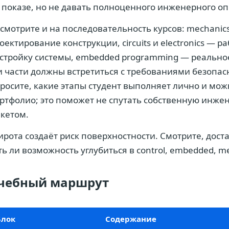
 показе, но не давать полноценного инженерного оп
смотрите и на последовательность курсов: mechanic
оектирование конструкции, circuits и electronics — ра
стройку системы, embedded programming — реальное
и части должны встретиться с требованиями безопа
росите, какие этапы студент выполняет лично и можн
ртфолио; это поможет не спутать собственную инж
кетом.
рота создаёт риск поверхностности. Смотрите, дост
ть ли возможность углубиться в control, embedded, me
чебный маршрут
Блок
Содержание