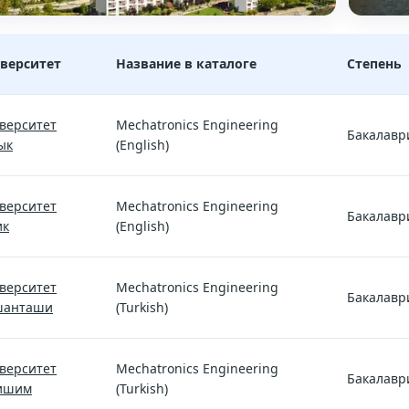
верситет
Название в каталоге
Степень
роника: проверенные программы и цены 2026/27
верситет
Mechatronics Engineering
Бакалавр
ык
(English)
верситет
Mechatronics Engineering
Бакалавр
ик
(English)
верситет
Mechatronics Engineering
Бакалавр
шанташи
(Turkish)
верситет
Mechatronics Engineering
Бакалавр
ишим
(Turkish)