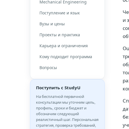
Mechanical Engineering
Че
Поступление и язык
и 
Вузы и цены
co
Проекты и практика
об
Карьера и ограничения
Оц
тр
Кому подходит программа
об
Вопросы
то
ра
Поступить с StudyU
ко
На бесплатной первичной
Сп
консультации мы уточним цель,
профиль, сроки и бюджет и
да
обозначим следующий
бе
реалистичный шаг. Персональная
уч
стратегия, проверка требований,