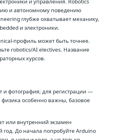
ектроники и управления. Robotics
нию и автономному поведению
ineering глубже охватывает механику,
bedded и электроники.
nical-профиль может быть точнее.
е robotics/AI electives. Название
раторных курсов.
т и фотография; для регистрации —
и физика особенно важны, базовое
кат или внутренний экзамен
 год. До начала попробуйте Arduino
сь в цепи и коде, а не только