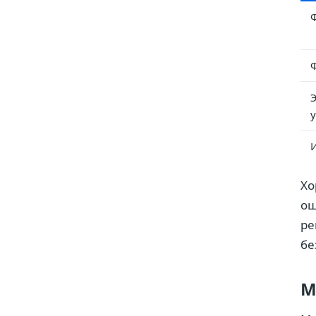
Хо
ош
ре
бе
M