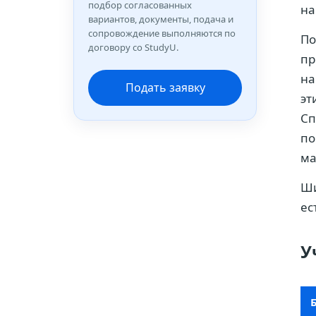
подбор согласованных
на
вариантов, документы, подача и
сопровождение выполняются по
По
договору со StudyU.
пр
на
Подать заявку
эт
Сп
по
ма
Ши
ес
У