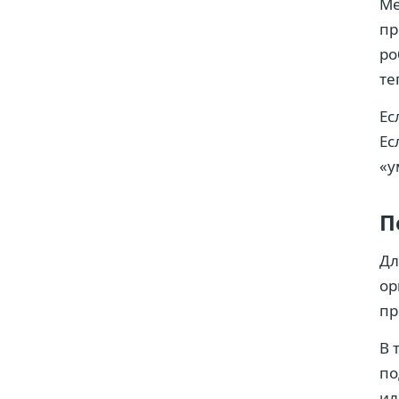
Me
пр
ро
те
Ес
Ес
«у
П
Дл
ор
пр
В 
по
ил