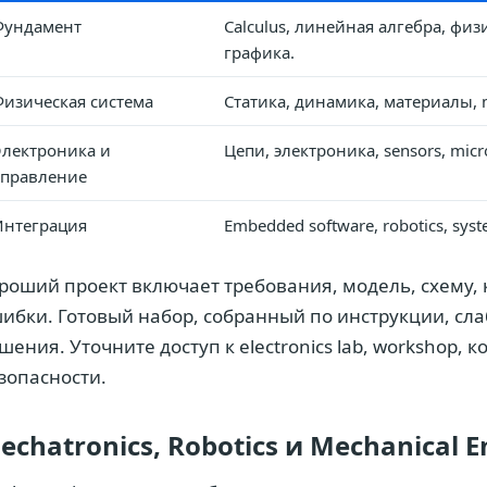
Фундамент
Calculus, линейная алгебра, ф
графика.
Физическая система
Статика, динамика, материалы, m
Электроника и
Цепи, электроника, sensors, microc
управление
Интеграция
Embedded software, robotics, sys
роший проект включает требования, модель, схему, к
ибки. Готовый набор, собранный по инструкции, сл
шения. Уточните доступ к electronics lab, workshop
зопасности.
echatronics, Robotics и Mechanical E