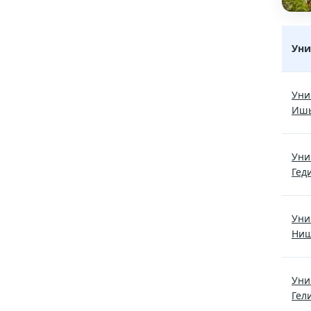
Уни
Мехат
Уни
Иш
Уни
Гед
Уни
Ни
Уни
Гел