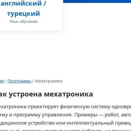
английский /
турецкий
Язык обучения
ая
/
Программы
/ Мехатроника
ак устроена мехатроника
хатроника проектирует физическую систему одновр
ему и программу управления. Примеры — робот, авт
дицинское устройство или интеллектуальный привод
тальные, поэтому студент учится работать на границ