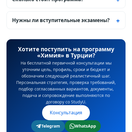
соответствует подготовке. Профессия
Бакалавриат Chemistry в Istinye указан по
фармацевта и отдельные регулируемые
$8 000 за год. Окончательную сумму, срок
Нужны ли вступительные экзамены?
роли требуют другой квалификации.
действия и график платежей
Не существует одного правила для всех
подтверждает оффер университета.
вузов. Частный университет может
оценивать аттестат, а отдельные
Хотите поступить на программу
«Химия» в Турции?
программы запрашивают SAT, TR-YÖS или
На бесплатной первичной консультации мы
внутреннюю оценку.
уточним цель, профиль, сроки и бюджет и
обозначим следующий реалистичный шаг.
Персональная стратегия, проверка требований,
подбор согласованных вариантов, документы,
подача и сопровождение выполняются по
договору со StudyU.
Консультация
Telegram
WhatsApp