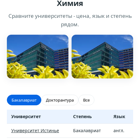
Химия
Сравните университеты - цена, язык и степень
рядом.
Бакалавриат
Докторантура
Все
Университет
Степень
Язык
С
Химия - вузы и стоимость обучения
Университет Истинье
Бакалавриат
англ.
$