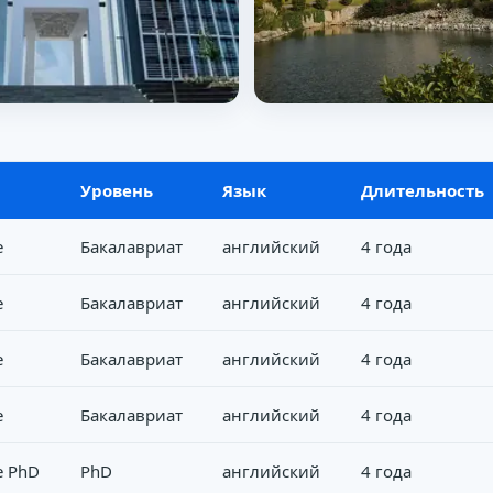
Уровень
Язык
Длительность
e
Бакалавриат
английский
4 года
e
Бакалавриат
английский
4 года
e
Бакалавриат
английский
4 года
e
Бакалавриат
английский
4 года
e PhD
PhD
английский
4 года