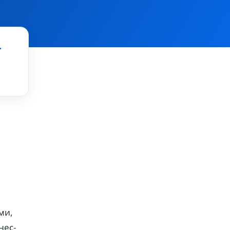
—
ми,
нес-