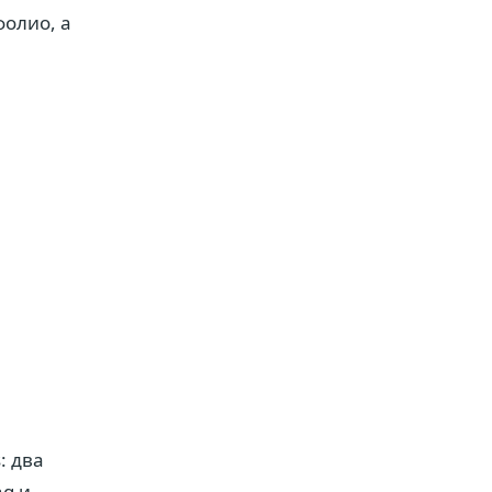
олио, а
: два
ng и