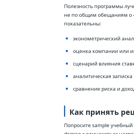
Полезность программы лучш
не по общим обещаниям о 
показательны:
эконометрический анал
оценка компании или и
сценарий влияния став
аналитическая записка
сравнение риска и дох
Как принять ре
Попросите sample учебный п
degree с одинаковым назва