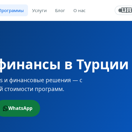
Программы
Услуги
Блог
О нас
🇷🇺
🌐
финансы в Турции
cs и финансовые решения — с
й стоимости программ.
WhatsApp