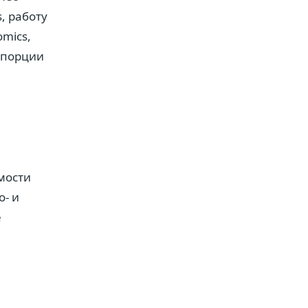
, работу
mics,
ропорции
мости
о- и
е