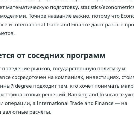
 математическую подготовку, statistics/econometrics
оделями. Точное название важно, потому что Econo
ance и International Trade and Finance дают разные п
метов.
ется от соседних программ
т поведение рынков, государственную политику и
ance сосредоточен на компаниях, инвестициях, стои
нный degree подходит тем, кто хочет понимать макр
кст финансовых решений. Banking and Insurance уж
 операции, а International Trade and Finance — на
и валютные расчёты.