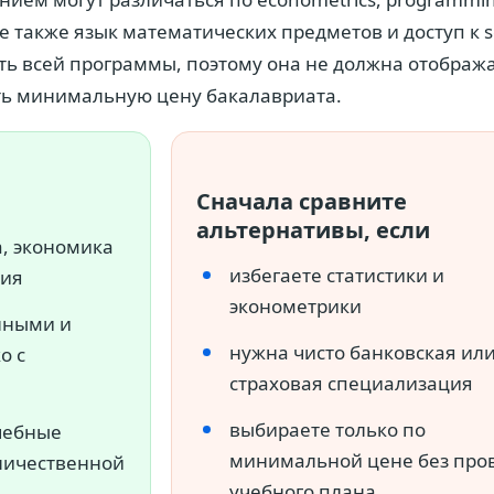
йте также язык математических предметов и доступ к s
ть всей программы, поэтому она не должна отобража
ь минимальную цену бакалавриата.
Сначала сравните
альтернативы, если
, экономика
избегаете статистики и
ния
эконометрики
анными и
нужна чисто банковская ил
о с
страховая специализация
выбираете только по
чебные
минимальной цене без про
личественной
учебного плана