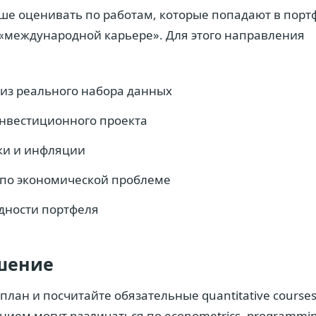
е оценивать по работам, которые попадают в портф
«международной карьере». Для этого направления
из реального набора данных
нвестиционного проекта
ки и инфляции
 по экономической проблеме
одности портфеля
шение
лан и посчитайте обязательные quantitative courses
нием могут различаться по econometrics, programmi