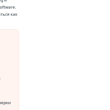
oftware.
ться как
и
верки