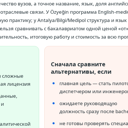
ество вузов, а точное название, язык, доля английс
отраслевые связи. У Özyeğin программа English-med
ю практику; у Antalya/Bilgi/Medipol структура и язык
ельзя сравнивать с бакалавриатом одной ценой «от»:
ительность, итоговую работу и стоимость за всю про
Сначала сравните
альтернативы, если
и сложные
главная цель — стать пилот
ная лицензия
диспетчером или инженеро
данные,
ожидаете руководящую
 и
должность сразу после bache
не готовы проверять специ
налитической