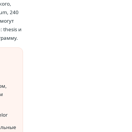
кого,
ium, 240
 могут
 thesis и
грамму.
ом,
м
lor
альные