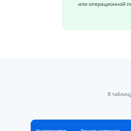
или операционной п
В таблиц
Университет
Точное название