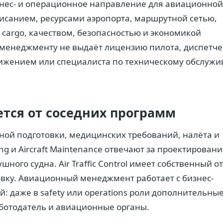
нес- и операционное направление для авиационной
списанием, ресурсами аэропорта, маршрутной сетью,
cargo, качеством, безопасностью и экономикой
менеджменту не выдаёт лицензию пилота, диспетче
ижением или специалиста по техническому обслуж
ется от соседних программ
ётной подготовки, медицинских требований, налёта и
ing и Aircraft Maintenance отвечают за проектирован
ного судна. Air Traffic Control имеет собственный о
вку. Авиационный менеджмент работает с бизнес-
: даже в safety или operations роли дополнительны
ботодатель и авиационные органы.