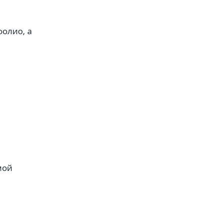
олио, а
мой