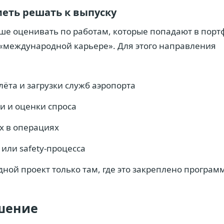
меть решать к выпуску
е оценивать по работам, которые попадают в портф
«международной карьере». Для этого направления
лёта и загрузки служб аэропорта
и и оценки спроса
х в операциях
 или safety-процесса
ной проект только там, где это закреплено програм
шение