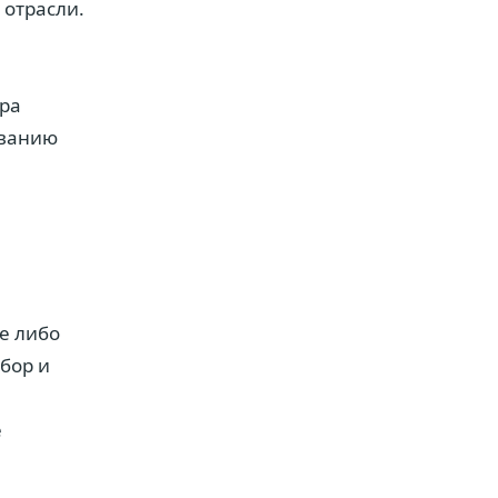
 отрасли.
ра
иванию
ие либо
тбор и
е