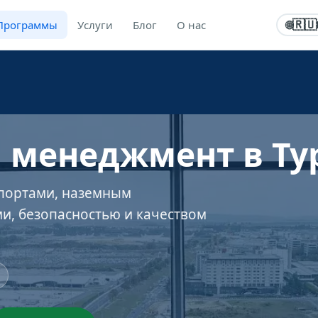
Программы
Услуги
Блог
О нас
🇷🇺
🌐
 менеджмент в Ту
портами, наземным
и, безопасностью и качеством