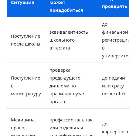
Ситуация
может
проверять
понадобиться
до
эквивалентность
финальной
Поступление
школьного
регистрации
после школы
аттестата
в
университете
проверка
Поступление
предыдущего
до подачи
в
диплома по
или сразу
магистратуру
правилам вуза/
после offer
органа
Медицина,
профессиональная
до
право,
или отдельная
карьерного
инженерия,
квалификационная