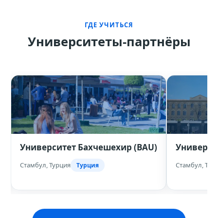
ГДЕ УЧИТЬСЯ
Университеты-партнёры
Университет Бахчешехир (BAU)
Универси
Стамбул, Турция
Стамбул, Тур
Турция