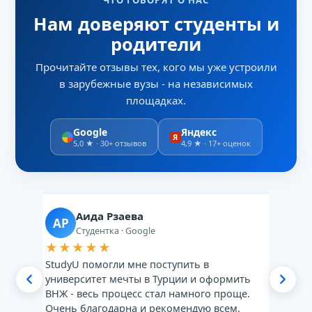
ЧТО ГОВОРЯТ О НАС
Нам доверяют студенты и
родители
Прочитайте отзывы тех, кого мы уже устроили
в зарубежные вузы - на независимых
площадках.
Google
Яндекс
Я
5,0 ★ · 30+ отзывов
4,9 ★ · 17+ оценок
Аида Рзаева
АР
Х
Студентка · Google
★★★★★
★
StudyU помогли мне поступить в
Stu
не
университет мечты в Турции и оформить
Ста
 на
ВНЖ - весь процесс стал намного проще.
об
Очень благодарна и рекомендую всем.
про